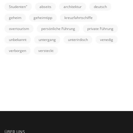
Studenten"
abseits
architektur
deutsch
geheim
geheimtipp
kreuzfahrtschiffe
overtourism
persönliche Führung
private Führung
unbekannt
untergang
unterirdisch
venedig
verborgen
versteckt
ÜBER UNS