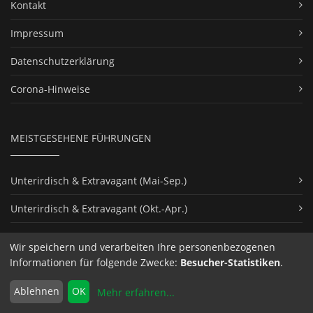
Kontakt
Impressum
Datenschutzerklärung
Corona-Hinweise
MEISTGESEHENE FÜHRUNGEN
Unterirdisch & Extravagant (Mai-Sep.)
Unterirdisch & Extravagant (Okt.-Apr.)
Hitlers München
Wir speichern und verarbeiten Ihre personenbezogenen
Informationen für folgende Zwecke:
Besucher-Statistiken
.
Monaco-Franze-Tour
Ablehnen
OK
Mehr erfahren
...
Heiße-Katakomben-Tour durch die Männersauna