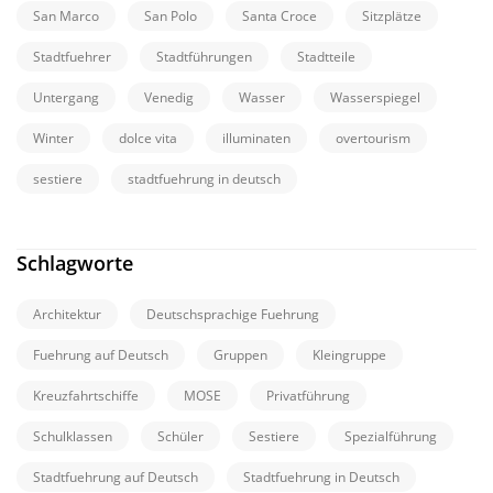
San Marco
San Polo
Santa Croce
Sitzplätze
Stadtfuehrer
Stadtführungen
Stadtteile
Untergang
Venedig
Wasser
Wasserspiegel
Winter
dolce vita
illuminaten
overtourism
sestiere
stadtfuehrung in deutsch
Schlagworte
Architektur
Deutschsprachige Fuehrung
Fuehrung auf Deutsch
Gruppen
Kleingruppe
Kreuzfahrtschiffe
MOSE
Privatführung
Schulklassen
Schüler
Sestiere
Spezialführung
Stadtfuehrung auf Deutsch
Stadtfuehrung in Deutsch