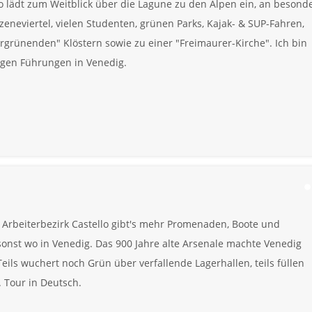
o lädt zum Weitblick über die Lagune zu den Alpen ein, an besond
eneviertel, vielen Studenten, grünen Parks, Kajak- & SUP-Fahren,
grünenden" Klöstern sowie zu einer "Freimaurer-Kirche". Ich bin
igen Führungen in Venedig.
 Arbeiterbezirk Castello gibt's mehr Promenaden, Boote und
onst wo in Venedig. Das 900 Jahre alte Arsenale machte Venedig
eils wuchert noch Grün über verfallende Lagerhallen, teils füllen
 Tour in Deutsch.