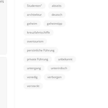
ers
Studenten"
abseits
architektur
deutsch
geheim
geheimtipp
kreuzfahrtschiffe
overtourism
persönliche Führung
private Führung
unbekannt
untergang
unterirdisch
venedig
verborgen
versteckt