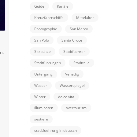
Guide
Kanäle
Kreuzfahrtschiffe
Mittelalter
Photographie
San Marco
San Polo
Santa Croce
Sitzplätze
Stadtfuehrer
n.
Stadtführungen
Stadtteile
Untergang
Venedig
Wasser
Wasserspiegel
Winter
dolce vita
illuminaten
overtourism
sestiere
stadtfuehrung in deutsch