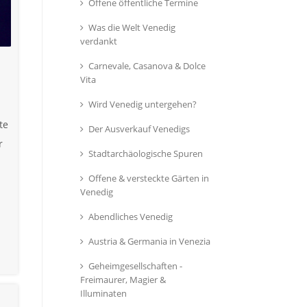
Offene öffentliche Termine
Was die Welt Venedig
verdankt
Carnevale, Casanova & Dolce
Vita
Wird Venedig untergehen?
te
Der Ausverkauf Venedigs
r
Stadtarchäologische Spuren
Offene & versteckte Gärten in
Venedig
Abendliches Venedig
Austria & Germania in Venezia
Geheimgesellschaften -
Freimaurer, Magier &
Illuminaten