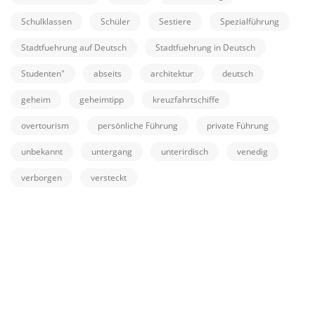
Schulklassen
Schüler
Sestiere
Spezialführung
Stadtfuehrung auf Deutsch
Stadtfuehrung in Deutsch
Studenten"
abseits
architektur
deutsch
geheim
geheimtipp
kreuzfahrtschiffe
overtourism
persönliche Führung
private Führung
unbekannt
untergang
unterirdisch
venedig
verborgen
versteckt