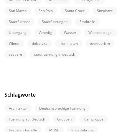
San Marco
San Polo
Santa Croce
Sitzplätze
Stadtfuehrer
Stadtführungen
Stadtteile
Untergang
Venedig
Wasser
Wasserspiegel
Winter
dolce vita
illuminaten
overtourism
sestiere
stadtfuehrung in deutsch
Schlagworte
Architektur
Deutschsprachige Fuehrung
Fuehrung auf Deutsch
Gruppen
Kleingruppe
Kreuzfahrtschiffe
MOSE
Privatführung