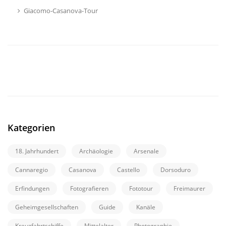
Giacomo-Casanova-Tour
Kategorien
18. Jahrhundert
Archäologie
Arsenale
Cannaregio
Casanova
Castello
Dorsoduro
Erfindungen
Fotografieren
Fototour
Freimaurer
Geheimgesellschaften
Guide
Kanäle
Kreuzfahrtschiffe
Mittelalter
Photographie