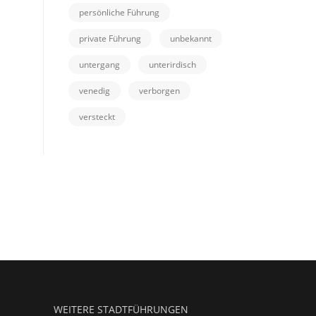
persönliche Führung
private Führung
unbekannt
untergang
unterirdisch
venedig
verborgen
versteckt
WEITERE STADTFÜHRUNGEN