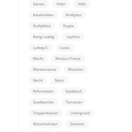
Gärten
Hitler
Höfe
Katakomben
Kraftplatz
Kraftplätze
Krypta
König Ludwig
Leylines
Ludwig II.
Luxus
Macht
Monaco Franze
Männersauna
München
Nacht
Nazis
Reformation
Stadtbach
Stadtbaeche
Terrassen
Treppenhäuser
Untergrund
Wünschelruten
Zeitreise