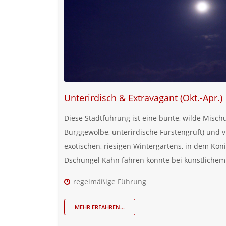
Unterirdisch & Extravagant (Okt.-Apr.)
Diese Stadtführung ist eine bunte, wilde Misch
Burggewölbe, unterirdische Fürstengruft) und v
exotischen, riesigen Wintergartens, in dem Kön
Dschungel Kahn fahren konnte bei künstlichem
regelmäßige Führung
MEHR ERFAHREN...