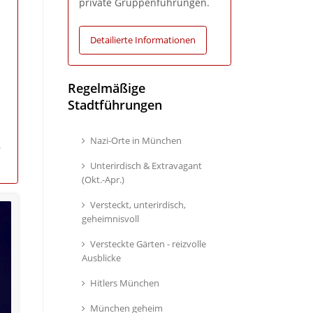
private Gruppenführungen.
Detailierte Informationen
Regelmäßige
Stadtführungen
Nazi-Orte in München
r
Unterirdisch & Extravagant
(Okt.-Apr.)
Versteckt, unterirdisch,
geheimnisvoll
Versteckte Gärten - reizvolle
Ausblicke
Hitlers München
München geheim