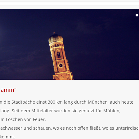
klamm"
sen die Stadtbäche einst 300 km lang durch München, auch heute
lang. Seit dem Mittelalter wurden sie genutzt für Mühlen,
um Löschen von Feuer.
achwasser und schauen, wo es noch offen fließt, wo es unterirdis
 kommt.