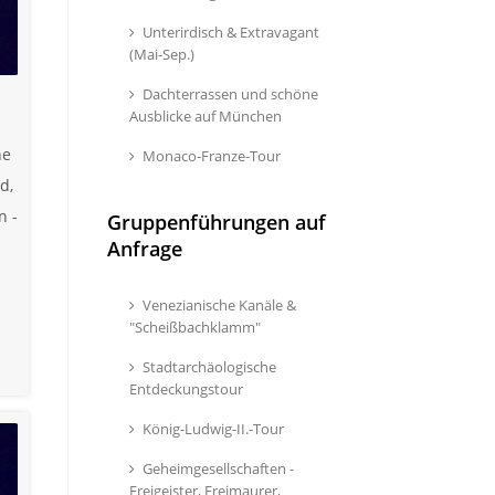
Unterirdisch & Extravagant
(Mai-Sep.)
Dachterrassen und schöne
Ausblicke auf München
he
Monaco-Franze-Tour
d,
n -
Gruppenführungen auf
Anfrage
Venezianische Kanäle &
"Scheißbachklamm"
Stadtarchäologische
Entdeckungstour
König-Ludwig-II.-Tour
Geheimgesellschaften -
Freigeister, Freimaurer,