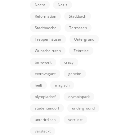
Nacht
Nazis
Reformation
Stadtbach
Stadtbaeche
Terrassen
Treppenhäuser
Untergrund
Wünschelruten
Zeitreise
bmw-welt
crazy
extravagant
geheim
heiß
magisch
olympiadorf
olympiapark
studentendorf
underground
unterirdisch
verrückt
versteckt