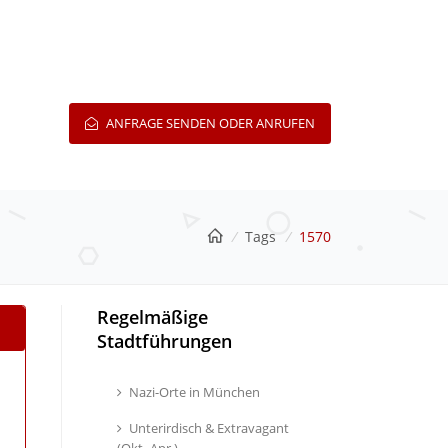
ANFRAGE SENDEN ODER ANRUFEN
/
Tags
/
1570
Regelmäßige
Stadtführungen
Nazi-Orte in München
Unterirdisch & Extravagant
(Okt.-Apr.)