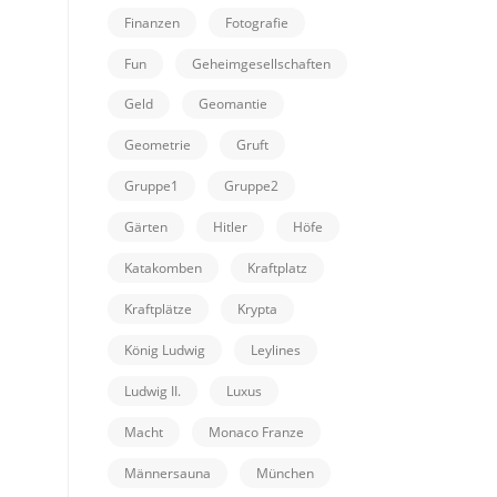
Finanzen
Fotografie
Fun
Geheimgesellschaften
Geld
Geomantie
Geometrie
Gruft
Gruppe1
Gruppe2
Gärten
Hitler
Höfe
Katakomben
Kraftplatz
Kraftplätze
Krypta
König Ludwig
Leylines
Ludwig II.
Luxus
Macht
Monaco Franze
Männersauna
München